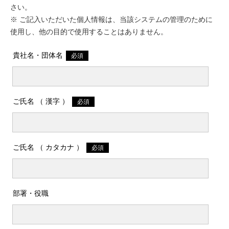
入会のご案内
役員報酬規程
会員一覧
知的財産委員会
JBMS 一覧
さい。
複写機・複合機出荷実績
メニュー一覧
事業計画・財務情報
公開資料
SC28国内委員会
JBMIA-TR 一覧
第108委員会
刊行物・資料
※ ご記入いただいた個人情報は、当該システムの管理のために
事務機械輸入実績
JBMS 一覧
IC カード生産実績
出版書籍・報告書・ガイドラ
お問い合せ
電子公告
第108委員会
使用し、他の目的で使用することはありません。
パンフレット
イン
プリンター・複合機部会
プリンター・複合機部会
ENGLISH
事務機械出荷実績
JBMIA-TR 一覧
出版書籍・報告書・ガイドライン
テストチャート（印字評価
貴社名・団体名
デジタル印刷機部会
入会のご案内
用）
デジタル印刷機部会
大判インクジェットプリン
複写機・複合機出荷実績
テストチャート（印字評価用）
会報アーカイブ
タ一部会
大判インクジェットプリ
ご氏名 （ 漢字 ）
IC カード生産実績
会報アーカイブ
ビジネスインクジェットプ
リンター部会
ビジネスインクジェット
商用デジタルプリンティン
ご氏名 （ カタカナ ）
グ部会
商用デジタルプリンティ
データプロジェクター部会
シュレッダ部会
データプロジェクター部
ドキュメントマネージメン
部署・役職
トシステム部会
シュレッダ部会
サービス・サポート部会