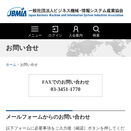
メニュー
ログイン
入会案内
検索
検 索
お問い合せ
ホーム
ホーム
JBMIA
について
JBMIA について
ホーム
>
お問い合せ
メニュー一覧
統計データ
組織図
定款
統計データ
JBMIA概要
JBMIA概要
FAXでのお問い合わせ
メニュー一覧
03-3451-1770
委員会・部会
沿革
役員一覧
役員報酬規程
事務機械生産実績
委員会・部会
沿革
事務機械生産実績
会長挨拶
メニュー一覧
Special Contents
事務機械販売実績
組織
委員会・部会の紹介
会員一覧
事業計画・財務情報
知的財産委員会
Special Contents
事務機械輸出実績
メニュー一覧
会長挨拶
事務機械販売実績
委員会・部会の紹介
規格（Standards）
公開資料
組織図
委員会・部会 運営サイト
メールフォームからのお問い合わせ
事務機械輸入実績
理事エッセイ
パンフレット
定款
役員一覧
メニュー一覧
メニュー一覧
電子公告
SC28国内委員会
規格
（Standards）
組織
事務機械輸出実績
委員会・部会 運営サイト
理事エッセイ
刊行物・資料
事務機械出荷実績
以下フォームに必要事項をご入力後［確認］ボタンを押してくだ