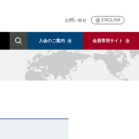
ENGLISH
お問い合せ
入会の
ご案内
会員専用
サイト
検 索
ライン
用）