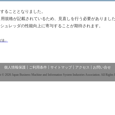
SC28国内委員会
商用デジタルプリンティング部会
JBMIA-TR 一覧
IC カード生産実績
出版書籍・報告書・ガイドラ
お問い合せ
電子公告
第108委員会
データプロジェクター部会
加することとなりました。
イン
プリンター・複合機部会
ENGLISH
引用規格が記載されているため、見直しを行う必要がありまし
シュレッダ部会
テストチャート（印字評価
デジタル印刷機部会
、シュレッダの性能向上に寄与することが期待されます。
用）
ドキュメントマネージメントシステム部会
大判インクジェットプリン
会報アーカイブ
サービス・サポート部会
タ一部会
方法」
ビジネスインクジェットプ
モバイルシステム部会
リンター部会
BMLinkS プロジェクト委員会
商用デジタルプリンティン
電子ペーパーコンソーシアム
グ部会
個人情報保護
ご利用条件
サイトマップ
アクセス
お問い合せ
データプロジェクター部会
t © 2026 Japan Business Machine and Information System Industries Association. All Rights 
シュレッダ部会
ドキュメントマネージメン
トシステム部会
サービス・サポート部会
モバイルシステム部会