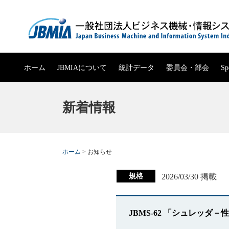
ホーム
JBMIA
について
統計データ
委員会・部会
Sp
組織図
定款
JBMIA概要
事務機械生産実績
委員会・部会
新着情報
役員一覧
役員報酬規
沿革
事務機械販売実績
委員会・部会
会員一覧
事業計画・
会長挨拶
事務機械輸出実績
ホーム
>
お知らせ
電子公告
組織
事務機械輸入実績
規格
2026/03/30 掲載
公開資料
事務機械出荷実績
JBMS-62 「シュレッ
パンフレット
複写機・複合機出荷実績