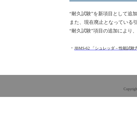
入会のご案内
IC カード生産実績
“耐久試験”を新項目として追
また、現在廃止となっている
“耐久試験”項目の追加により
・
JBMS-62 「シュレッダ－性能試験
Copyrigh