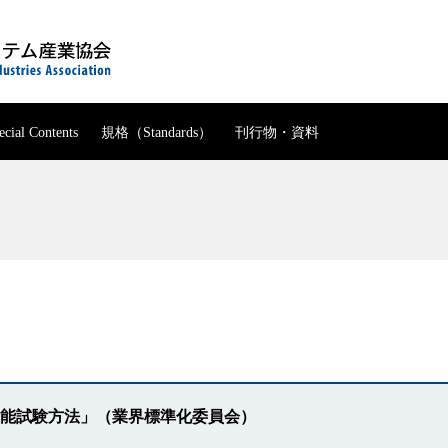
ecial Contents
規格
（Standards）
刊行物・資料
ホーム
JBMIA について
知的財産委員会
の紹介
理事エッセイ
JBMS 一覧
出版書籍・報告書・ガイド
メニュー一覧
統計データ
程
SC28国内委員会
JBMIA概要
 運営サイト
JBMIA-TR 一覧
テストチャート（印字評価
メニュー一覧
財務情報
第108委員会
委員会・部会
沿革
事務機械生産実績
会報アーカイブ
会長挨拶
メニュー一覧
プリンター・複合機部会
Special Contents
事務機械販売実績
組織
委員会・部会の紹介
デジタル印刷機部会
事務機械輸出実績
メニュー一覧
規格（Standards）
公開資料
組織図
委員会・部会 運営サイト
事務機械輸入実績
大判インクジェットプリンタ一部会
理事エッセイ
パンフレット
定款
役員一覧
メニュー一覧
メニュー一覧
刊行物・資料
事務機械出荷実績
ビジネスインクジェットプリンター部会
ダ－性能試験方法」（業界標準化委員会）
入会のご案内
役員報酬規程
会員一覧
知的財産委員会
JBMS 一覧
複写機・複合機出荷実績
メニュー一覧
事業計画・財務情報