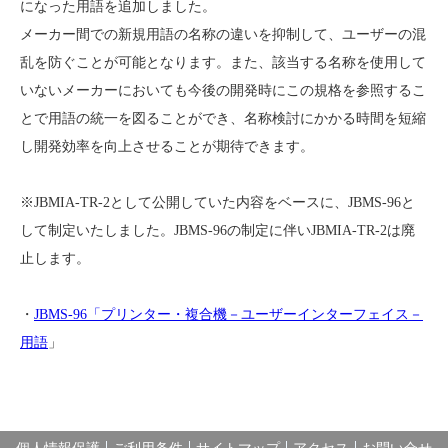
入会のご案内
役員報酬規程
会員一覧
知的財産委員会
JBMS 一覧
になった用語を追加しました。
複写機・複合機出荷実績
メニュー一覧
事業計画・財務情報
公開資料
SC28国内委員会
JBMIA-TR 一覧
第108委員会
メーカー間での新規用語の名称の違いを抑制して、ユーザーの混
刊行物・資料
事務機械輸入実績
JBMS 一覧
IC カード生産実績
出版書籍・報告書・ガイドラ
お問い合せ
電子公告
第108委員会
乱を防ぐことが可能となります。また、該当する名称を使用して
パンフレット
イン
プリンター・複合機部会
プリンター・複合機部会
ENGLISH
いないメーカーにおいても今後の開発時にこの規格を参照するこ
事務機械出荷実績
JBMIA-TR 一覧
出版書籍・報告書・ガイドライン
テストチャート（印字評価
とで用語の統一を図ることができ、名称検討にかかる時間を短縮
デジタル印刷機部会
入会のご案内
用）
デジタル印刷機部会
し開発効率を向上させることが期待できます。
大判インクジェットプリン
複写機・複合機出荷実績
テストチャート（印字評価用）
会報アーカイブ
タ一部会
大判インクジェットプリ
※JBMIA-TR-2として公開していた内容をベースに、JBMS-96と
IC カード生産実績
会報アーカイブ
ビジネスインクジェットプ
して制定いたしました。JBMS-96の制定に伴いJBMIA-TR-2は廃
リンター部会
ビジネスインクジェット
止します。
商用デジタルプリンティン
グ部会
商用デジタルプリンティ
・
JBMS-96「プリンター・複合機－ユーザーインターフェイス－
データプロジェクター部会
用語
」
シュレッダ部会
データプロジェクター部
ドキュメントマネージメン
トシステム部会
シュレッダ部会
サービス・サポート部会