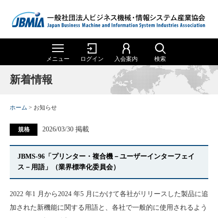
メニュー
ログイン
入会案内
検索
検 索
新着情報
ホーム
ホーム
JBMIA
について
JBMIA について
ホーム
>
お知らせ
メニュー一覧
統計データ
2026/03/30 掲載
組織図
定款
規格
統計データ
JBMIA概要
JBMIA概要
メニュー一覧
委員会・部会
沿革
役員一覧
役員報酬規程
事務機械生産実績
JBMS-96「プリンター・複合機－ユーザーインターフェイ
委員会・部会
沿革
事務機械生産実績
会長挨拶
メニュー一覧
ス－用語」（業界標準化委員会）
Special Contents
事務機械販売実績
組織
委員会・部会の紹介
会員一覧
事業計画・財務情報
知的財産委員会
Special Contents
事務機械輸出実績
メニュー一覧
会長挨拶
事務機械販売実績
委員会・部会の紹介
規格（Standards）
公開資料
組織図
委員会・部会 運営サイト
2022 年1 月から2024 年5 月にかけて各社がリリースした製品に追
事務機械輸入実績
理事エッセイ
パンフレット
定款
役員一覧
メニュー一覧
メニュー一覧
加された新機能に関する用語と、各社で一般的に使用されるよう
電子公告
SC28国内委員会
規格
（Standards）
組織
事務機械輸出実績
委員会・部会 運営サイト
理事エッセイ
刊行物・資料
事務機械出荷実績