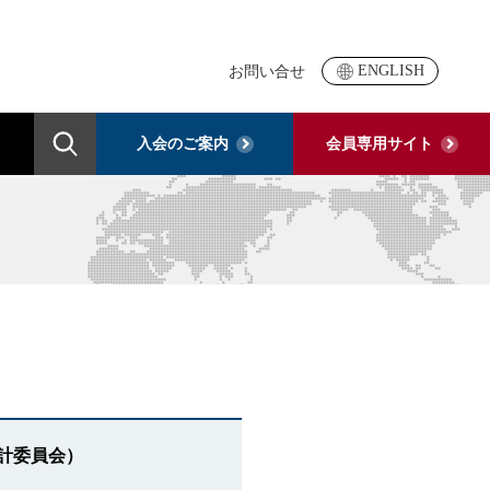
ENGLISH
お問い合せ
入会の
ご案内
会員専用
サイト
検 索
ライン
用）
統計委員会）