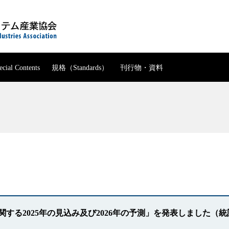
ecial Contents
規格
（Standards）
刊行物・資料
ホーム
JBMIA について
知的財産委員会
の紹介
理事エッセイ
JBMS 一覧
出版書籍・報告書・ガイド
メニュー一覧
統計データ
程
SC28国内委員会
JBMIA概要
 運営サイト
JBMIA-TR 一覧
テストチャート（印字評価
メニュー一覧
財務情報
第108委員会
委員会・部会
沿革
事務機械生産実績
会報アーカイブ
会長挨拶
メニュー一覧
プリンター・複合機部会
Special Contents
事務機械販売実績
組織
委員会・部会の紹介
デジタル印刷機部会
事務機械輸出実績
メニュー一覧
規格（Standards）
公開資料
組織図
委員会・部会 運営サイト
事務機械輸入実績
大判インクジェットプリンタ一部会
理事エッセイ
パンフレット
定款
役員一覧
メニュー一覧
メニュー一覧
刊行物・資料
事務機械出荷実績
ビジネスインクジェットプリンター部会
する2025年の見込み及び2026年の予測」を発表しました（
入会のご案内
役員報酬規程
会員一覧
知的財産委員会
JBMS 一覧
複写機・複合機出荷実績
メニュー一覧
事業計画・財務情報