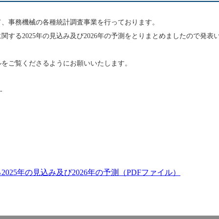
SC28国内委員会
商用デジタルプリンティング部会
JBMIA-TR 一覧
IC カード生産実績
出版書籍・報告書・ガイドラ
お問い合せ
電子公告
第108委員会
データプロジェクター部会
て、事務機械の各種統計調査事業を行っております。
イン
プリンター・複合機部会
ENGLISH
シュレッダ部会
関する2025年の見込み及び2026年の予測をとりまとめましたので発表
テストチャート（印字評価
デジタル印刷機部会
用）
ドキュメントマネージメントシステム部会
大判インクジェットプリン
ルをご覧くださるようにお願いいたします。
会報アーカイブ
サービス・サポート部会
タ一部会
ビジネスインクジェットプ
モバイルシステム部会
-
リンター部会
BMLinkS プロジェクト委員会
商用デジタルプリンティン
電子ペーパーコンソーシアム
グ部会
データプロジェクター部会
シュレッダ部会
ドキュメントマネージメン
025年の見込み及び2026年の予測（PDFファイル）
トシステム部会
サービス・サポート部会
モバイルシステム部会