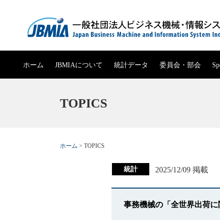
ホーム
JBMIA
について
統計データ
委員会・部会
Sp
組織図
定款
JBMIA概要
事務機械生産実績
委員会・部会
TOPICS
役員一覧
役員報酬規
沿革
事務機械販売実績
委員会・部会
会員一覧
事業計画・
会長挨拶
事務機械輸出実績
ホーム
>
TOPICS
電子公告
組織
事務機械輸入実績
統計
2025/12/09 掲載
公開資料
事務機械出荷実績
事務機械の「全世界出荷に関
パンフレット
複写機・複合機出荷実績